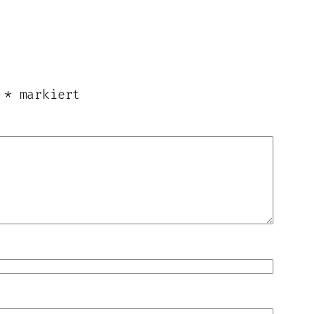
t
*
markiert