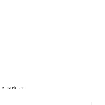
t
*
markiert